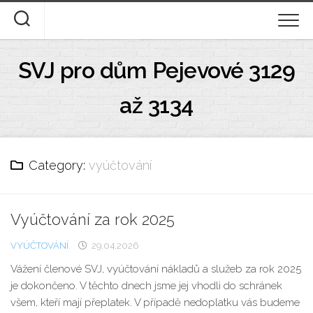
Skip
to
content
ÚVOD
SVJ pro dům Pejevové 3129
DOKUMENTY KE STAŽENÍ
až 3134
STANOVY A DOMOVNÍ ŘÁD
DESATERO
Category:
vyúčtování
FOTOGALERIE
Vyúčtování za rok 2025
O NÁS
VYÚČTOVÁNÍ
29.04.2026
Vážení členové SVJ, vyúčtování nákladů a služeb za rok 2025
je dokončeno. V těchto dnech jsme jej vhodli do schránek
všem, kteří mají přeplatek. V případě nedoplatku vás budeme