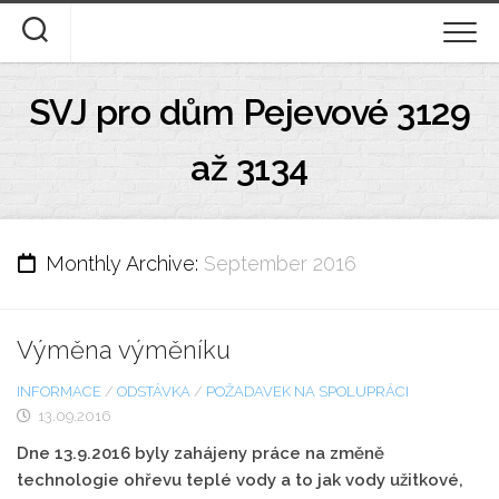
Skip
to
content
ÚVOD
SVJ pro dům Pejevové 3129
DOKUMENTY KE STAŽENÍ
až 3134
STANOVY A DOMOVNÍ ŘÁD
DESATERO
Monthly Archive:
September 2016
FOTOGALERIE
Výměna výměníku
O NÁS
INFORMACE
/
ODSTÁVKA
/
POŽADAVEK NA SPOLUPRÁCI
13.09.2016
Dne 13.9.2016 byly zahájeny práce na změně
technologie ohřevu teplé vody a to jak vody užitkové,