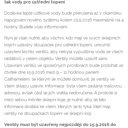
tak vody pro ústřední topení.
Dodávka teplé užitkové vody bude přerušena až v okamžiku
napojování nového systému kolem 25.9.2016 maximálně na 4
hodiny. Budete včas informováni.
Nyní je však nutné, aby všichni, kdo mají ve svých sklepních
kójích uzávěry stoupaček pro ústřední topení, umožnili
uzavření těchto ventilů, aby nebyla vypuštěna voda ze všech
radiátorů v celém objektu. Ventily můžete uzavřít sami.
Uzavírání ventilů ve společných prostorách bude probíhat ve
čtvrtek dne 15.9.2016 mezi 9 – 11 hodinou panem
Caithamelem, se kterým se můžete domluvit, že ventily ve
všem sklepu uzavře. Informace byla všem zaslána mailovou
adresou, avšak část se jich vrátila nedoručena. A protože si
mezi sebou měníte sklepní koje, je nutné, aby se tato
informace dostala ke všem, kterých se to týká, kteří mají
ventily na stoupačkách topení ve sklepní kóji.
Ventily musí být uzavřeny nejpozději do 15.9.2016 do