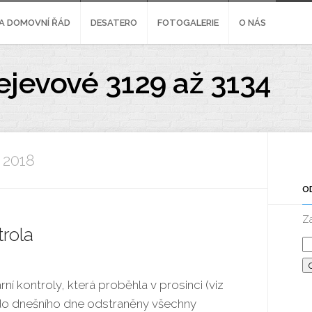
A DOMOVNÍ ŘÁD
DESATERO
FOTOGALERIE
O NÁS
ejevové 3129 až 3134
 2018
O
Za
trola
í kontroly, která proběhla v prosinci (viz
 do dnešního dne odstraněny všechny