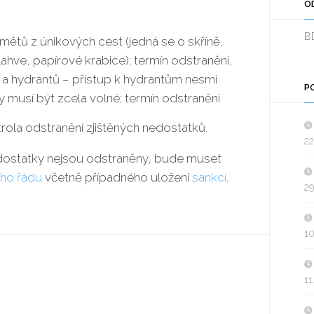
O
B
ětů z únikových cest (jedná se o skříně,
 lahve, papírové krabice); termín odstranění,
 a hydrantů – přístup k hydrantům nesmí
P
 musí být zcela volné; termín odstranění
rola odstranění zjištěných nedostatků.
22
dostatky nejsou odstraněny, bude muset
ho řádu
včetně případného uložení
sankcí
.
29
10
11