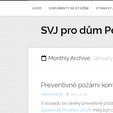
Skip
to
ÚVOD
DOKUMENTY KE STAŽENÍ
STANOVY 
content
SVJ pro dům P
Monthly Archive:
January
Preventivně požární kon
UPOZORNĚNÍ
16.01.2018
V souladu se závěry prevetivně požárn
Zpravodaj Prosinec 2017
), měly být