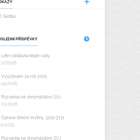
DKAZY
D Šestka
OSLEDNÍ PŘÍSPĚVKY
Letní odstávka teplé vody
.07.2026
Vyúčtování za rok 2025
.04.2026
Pozvánka na shromáždění SVJ
.03.2026
Oprava střešní krytiny 3129-3131
.11.2025
Pozvánka na shromáždění SVJ