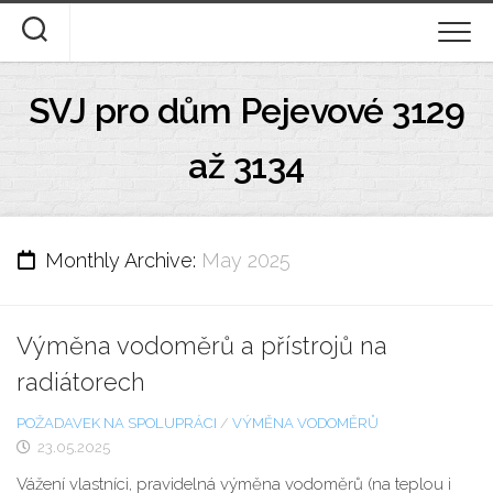
Skip
to
content
ÚVOD
SVJ pro dům Pejevové 3129
DOKUMENTY KE STAŽENÍ
až 3134
STANOVY A DOMOVNÍ ŘÁD
DESATERO
Monthly Archive:
May 2025
FOTOGALERIE
Výměna vodoměrů a přístrojů na
O NÁS
radiátorech
POŽADAVEK NA SPOLUPRÁCI
/
VÝMĚNA VODOMĚRŮ
23.05.2025
Vážení vlastníci, pravidelná výměna vodoměrů (na teplou i