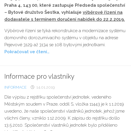
Praha 4, 143 00, které zastupuje Předseda společenství
– Bytové družstvo Šestka, vyhlašuje
výběrové řízení na
dodavatele
s termínem doručení nabídek do 22.2.2019.
Výběrové řízení se týká rekonstrukce a modernizace systému
domovního dorozumívacího systému v objektu na adrese
Pejevové 3129 až 3134 se 108 bytovými jednotkami.
Pokračovat ve čtení…
Informace pro vlastníky
INFORMACE
14.01.2019
Dle výpisu z rejstříku společenství jednotek, vedeného
Městským soudem v Praze, oddíl S, vložka 11443 je k 1.1.2019
uvedeno, že naše společenství vlastníků jednotek, jehož jsme
všichni členy, vzniklo 1.12.2009. K zápisu do rejstříku došlo
13.5.2010. Společenství vlastníků jednotek bylo přiděleno