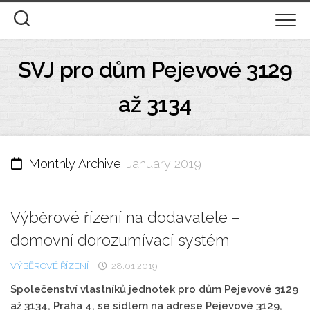
Skip
to
content
ÚVOD
SVJ pro dům Pejevové 3129
DOKUMENTY KE STAŽENÍ
až 3134
STANOVY A DOMOVNÍ ŘÁD
DESATERO
Monthly Archive:
January 2019
FOTOGALERIE
Výběrové řízení na dodavatele –
O NÁS
domovní dorozumívací systém
VÝBĚROVÉ ŘÍZENÍ
28.01.2019
Společenství vlastníků jednotek pro dům Pejevové 3129
až 3134, Praha 4, se sídlem na adrese Pejevové 3129,