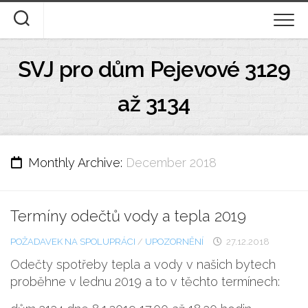
Skip
to
content
ÚVOD
SVJ pro dům Pejevové 3129
DOKUMENTY KE STAŽENÍ
až 3134
STANOVY A DOMOVNÍ ŘÁD
DESATERO
Monthly Archive:
December 2018
FOTOGALERIE
Termíny odečtů vody a tepla 2019
O NÁS
POŽADAVEK NA SPOLUPRÁCI
/
UPOZORNĚNÍ
27.12.2018
Odečty spotřeby tepla a vody v našich bytech
proběhne v lednu 2019 a to v těchto termínech: