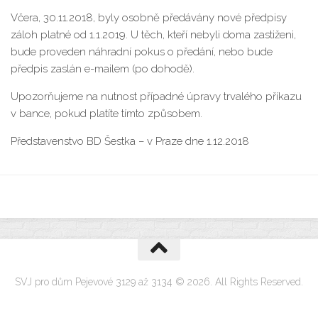
Včera, 30.11.2018, byly osobně předávány nové předpisy
záloh platné od 1.1.2019. U těch, kteří nebyli doma zastiženi,
bude proveden náhradní pokus o předání, nebo bude
předpis zaslán e-mailem (po dohodě).
Upozorňujeme na nutnost případné úpravy trvalého příkazu
v bance, pokud platíte tímto způsobem.
Představenstvo BD Šestka – v Praze dne 1.12.2018
SVJ pro dům Pejevové 3129 až 3134 © 2026. All Rights Reserved.