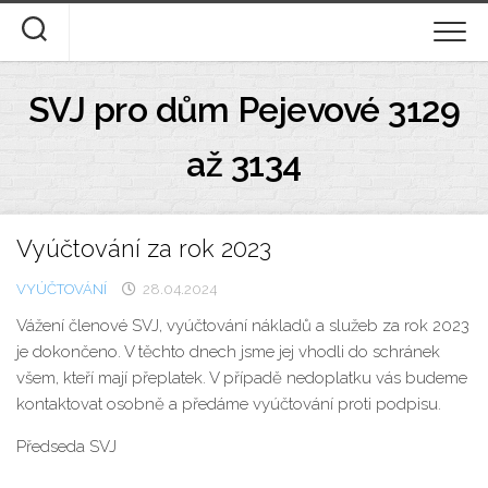
Skip
to
content
ÚVOD
SVJ pro dům Pejevové 3129
DOKUMENTY KE STAŽENÍ
až 3134
STANOVY A DOMOVNÍ ŘÁD
Vyúčtování za rok 2023
DESATERO
VYÚČTOVÁNÍ
28.04.2024
FOTOGALERIE
Vážení členové SVJ, vyúčtování nákladů a služeb za rok 2023
je dokončeno. V těchto dnech jsme jej vhodli do schránek
O NÁS
všem, kteří mají přeplatek. V případě nedoplatku vás budeme
kontaktovat osobně a předáme vyúčtování proti podpisu.
Předseda SVJ