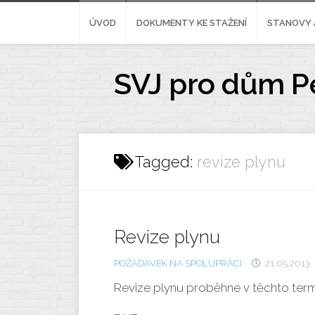
Skip
to
ÚVOD
DOKUMENTY KE STAŽENÍ
STANOVY 
content
SVJ pro dům P
Tagged:
revize plynu
Revize plynu
POŽADAVEK NA SPOLUPRÁCI
21.05.2013
Revize plynu proběhne v těchto ter