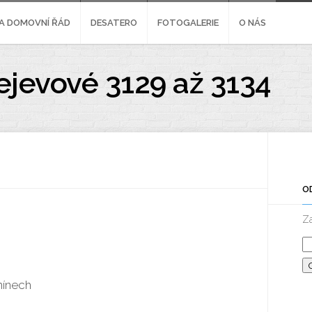
A DOMOVNÍ ŘÁD
DESATERO
FOTOGALERIE
O NÁS
ejevové 3129 až 3134
O
Za
mínech