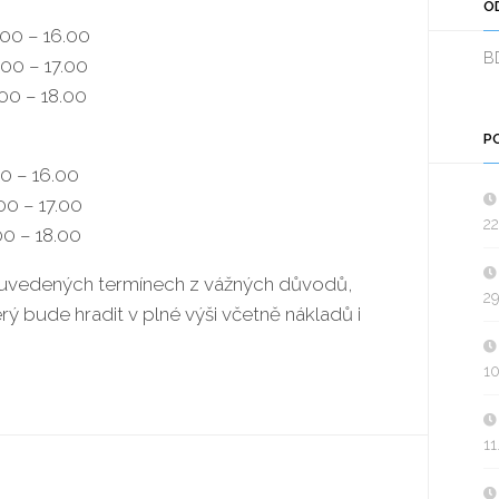
O
.00 – 16.00
B
.00 – 17.00
.00 – 18.00
P
00 – 16.00
00 – 17.00
22
00 – 18.00
uvedených termínech z vážných důvodů,
29
rý bude hradit v plné výši včetně nákladů i
10
11