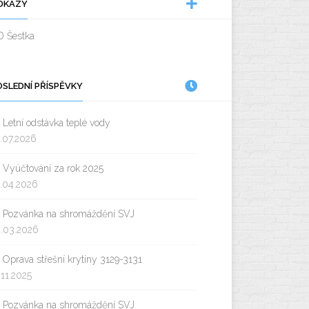
DKAZY
D Šestka
OSLEDNÍ PŘÍSPĚVKY
Letní odstávka teplé vody
.07.2026
Vyúčtování za rok 2025
.04.2026
Pozvánka na shromáždění SVJ
.03.2026
Oprava střešní krytiny 3129-3131
.11.2025
Pozvánka na shromáždění SVJ