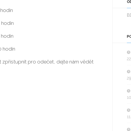
O
 hodin
B
0 hodin
 hodin
P
0 hodin
22
t zpřístupnit pro odečet, dejte nám vědět
29
10
11