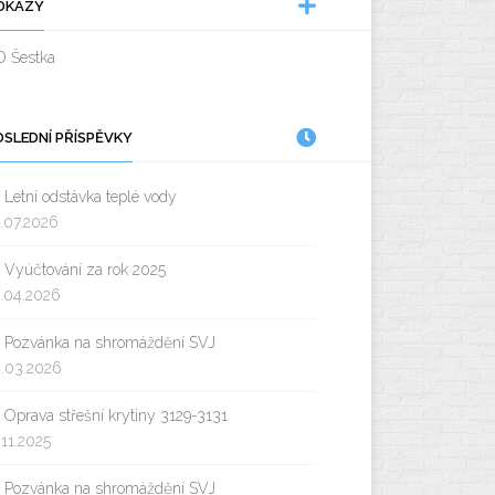
DKAZY
D Šestka
OSLEDNÍ PŘÍSPĚVKY
Letní odstávka teplé vody
.07.2026
Vyúčtování za rok 2025
.04.2026
Pozvánka na shromáždění SVJ
.03.2026
Oprava střešní krytiny 3129-3131
.11.2025
Pozvánka na shromáždění SVJ