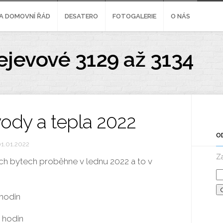
A DOMOVNÍ ŘÁD
DESATERO
FOTOGALERIE
O NÁS
ejevové 3129 až 3134
ody a tepla 2022
O
1.01.2022
Za
ch bytech proběhne v lednu 2022 a to v
 hodin
0 hodin