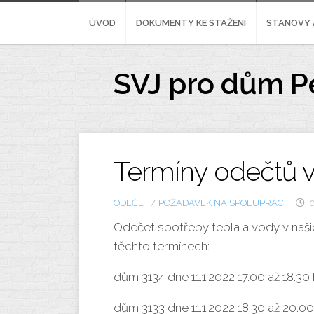
Skip
to
ÚVOD
DOKUMENTY KE STAŽENÍ
STANOVY 
content
SVJ pro dům P
Termíny odečtů v
ODEČET
/
POŽADAVEK NA SPOLUPRÁCI
0
Odečet spotřeby tepla a vody v naši
těchto termínech:
dům 3134 dne 11.1.2022 17.00 až 18.30
dům 3133 dne 11.1.2022 18.30 až 20.0