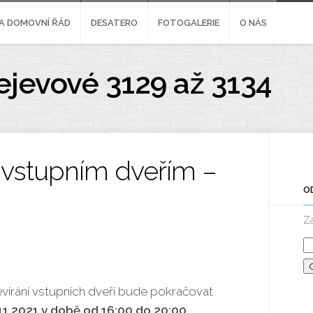
A DOMOVNÍ ŘÁD
DESATERO
FOTOGALERIE
O NÁS
ejevové 3129 až 3134
 vstupním dveřím –
O
Za
vírání vstupních dveří bude pokračovat
11.2021 v době od 16:00 do 20:00