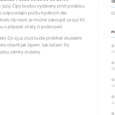
O
3129. Čipy budou vydávány proti podpisu.
 odpovídající počtu bydlících dle
B
ýkoliv čip navíc je možné zakoupit za 150 Kč.
pu v případě ztráty či poškození.
P
ní. Do 15.12.2021 bude probíhat zkušební
 otevřít jak čipem, tak klíčem. Po
udou zámky zrušeny.
22
29
10
11