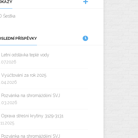
DKAZY
D Šestka
OSLEDNÍ PŘÍSPĚVKY
Letní odstávka teplé vody
.07.2026
Vyúčtování za rok 2025
.04.2026
Pozvánka na shromáždění SVJ
.03.2026
Oprava střešní krytiny 3129-3131
.11.2025
Pozvánka na shromáždění SVJ