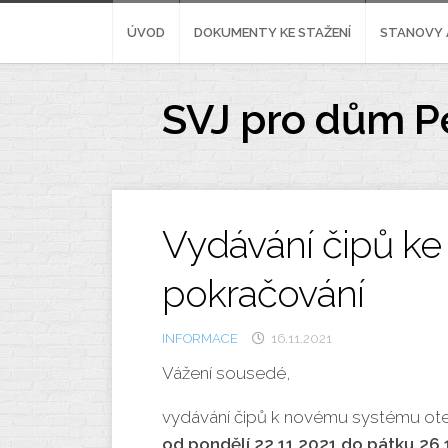
Skip
to
ÚVOD
DOKUMENTY KE STAŽENÍ
STANOVY 
content
SVJ pro dům P
Vydávání čipů ke
pokračování
INFORMACE
16.11.2021
Vážení sousedé,
vydávání čipů k novému systému ote
od pondělí 22.11.2021 do pátku 26.