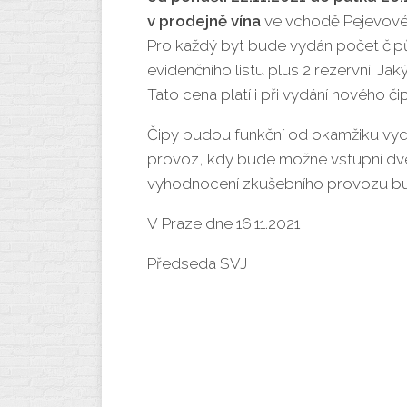
v prodejně vína
ve vchodě Pejevové 
Pro každý byt bude vydán počet čipů
evidenčního listu plus 2 rezervní. Jak
Tato cena platí i při vydání nového či
Čipy budou funkční od okamžiku vydá
provoz, kdy bude možné vstupní dveře
vyhodnocení zkušebního provozu b
V Praze dne 16.11.2021
Předseda SVJ