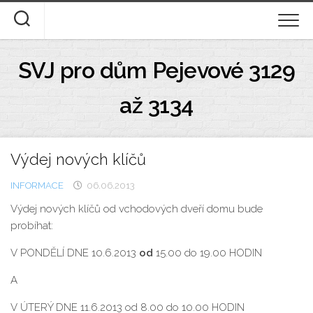
Skip
to
content
ÚVOD
SVJ pro dům Pejevové 3129
DOKUMENTY KE STAŽENÍ
až 3134
STANOVY A DOMOVNÍ ŘÁD
Výdej nových klíčů
DESATERO
INFORMACE
06.06.2013
FOTOGALERIE
Výdej nových klíčů od vchodových dveří domu bude
probíhat:
O NÁS
V PONDĚLÍ DNE
10.6.2013
od
15.00 do 19.00 HODIN
A
V ÚTERÝ DNE
11.6.2013 od 8.00 do 10.00 HODIN