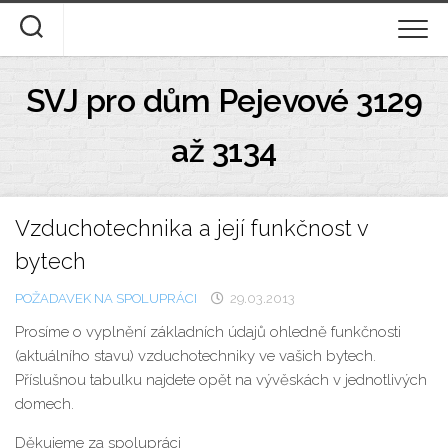
Skip
to
content
ÚVOD
SVJ pro dům Pejevové 3129
DOKUMENTY KE STAŽENÍ
až 3134
STANOVY A DOMOVNÍ ŘÁD
Vzduchotechnika a její funkčnost v
DESATERO
bytech
FOTOGALERIE
POŽADAVEK NA SPOLUPRÁCI
29.03.2013
O NÁS
Prosíme o vyplnění základních údajů ohledně funkčnosti
(aktuálního stavu) vzduchotechniky ve vašich bytech.
Příslušnou tabulku najdete opět na vývěskách v jednotlivých
domech.
Děkujeme za spolupráci